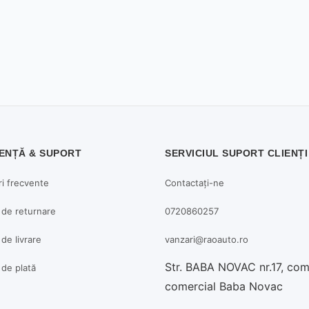
ENȚĂ & SUPORT
SERVICIUL SUPORT CLIENȚI
ri frecvente
Contactați-ne
a de returnare
0720860257
 de livrare
vanzari@raoauto.ro
Str. BABA NOVAC nr.17, co
a de plată
comercial Baba Novac