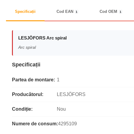
Specificații
Cod EAN
Cod OEM
1
1
LESJÖFORS Arc spiral
Arc spiral
Specificații
Partea de montare:
1
Producătorul:
LESJÖFORS
Condiție:
Nou
Numere de consum:
4295109