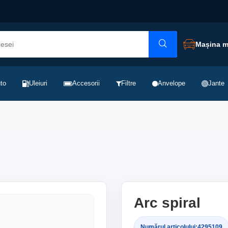
Mașina 
to
Uleiuri
Accesorii
Filtre
Anvelope
Jante
Arc spiral
Numărul articolului:
4295109