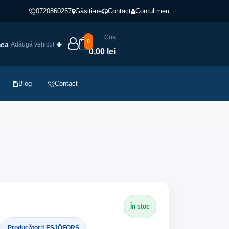
0720860257
Găsiți-ne
Contact
Contul meu
Coș
0
mea
Adăugă vehicul
0,00 lei
Blog
Contact
În stoc
Producător:
LESJÖFORS