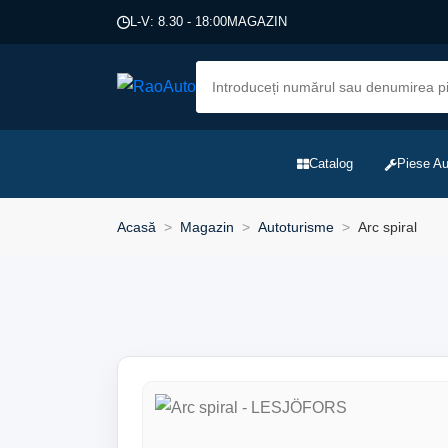
L-V: 8.30 - 18:00
MAGAZIN
Catalog
Piese Au
Acasă
Magazin
Autoturisme
Arc spiral