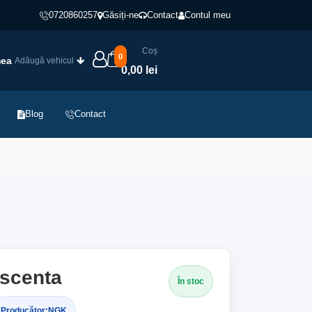
0720860257
Găsiți-ne
Contact
Contul meu
Coș
0
mea
Adăugă vehicul
0,00 lei
Blog
Contact
escenta
În stoc
Producător:
NGK