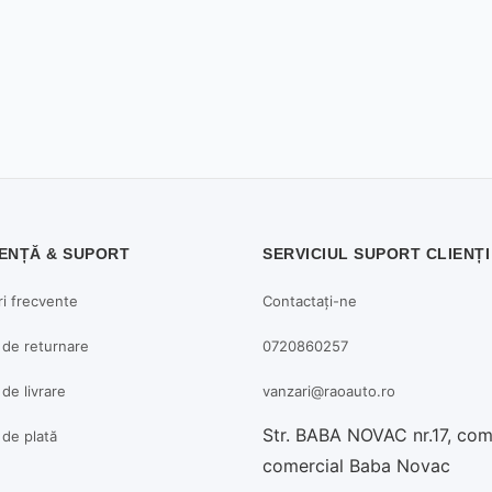
ENȚĂ & SUPORT
SERVICIUL SUPORT CLIENȚI
ri frecvente
Contactați-ne
a de returnare
0720860257
 de livrare
vanzari@raoauto.ro
Str. BABA NOVAC nr.17, co
a de plată
comercial Baba Novac