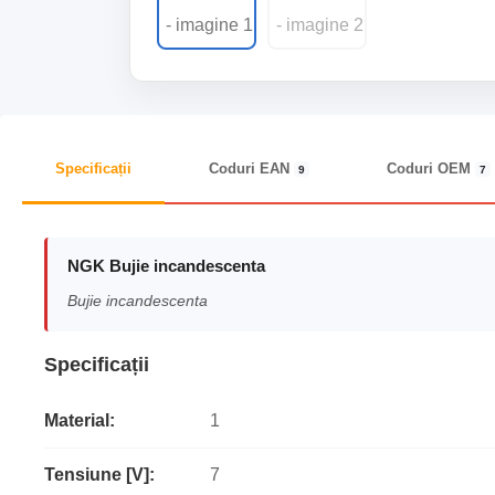
Specificații
Coduri EAN
Coduri OEM
9
7
NGK Bujie incandescenta
Bujie incandescenta
Specificații
Material:
1
Tensiune [V]:
7