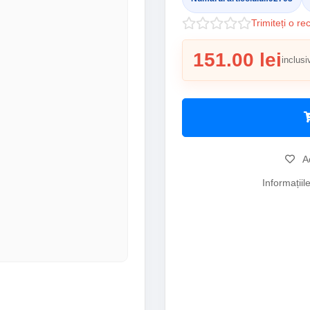
Trimiteți o re
151.00 lei
inclusi
Ad
Informațiil