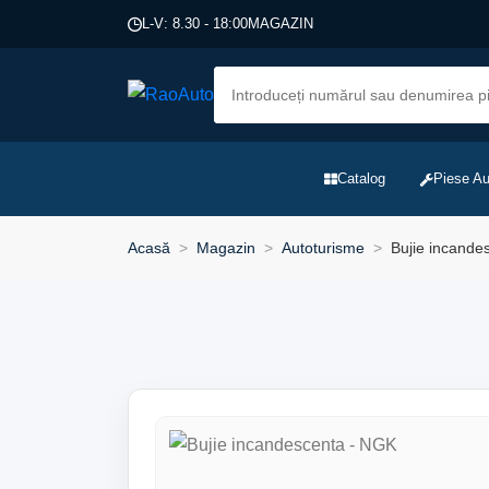
L-V: 8.30 - 18:00
MAGAZIN
Catalog
Piese Au
Acasă
Magazin
Autoturisme
Bujie incande