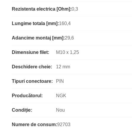
Rezistenta electrica [Ohm]:
0,3
Lungime totala [mm]:
160,4
Adancime montaj [mm]:
29,6
Dimensiune filet:
M10 x 1,25
Deschidere cheie:
12 mm
Tipuri conectoare:
PIN
Producătorul:
NGK
Condiție:
Nou
Numere de consum:
92703