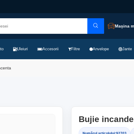
Mașina 
to
Uleiuri
Accesorii
Filtre
Anvelope
Jante
scenta
Bujie incand
Numărul articolului:
92703