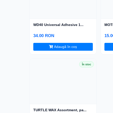
WD40 Universal Adhesive 1...
MOTI
34.00 RON
15.
Adaugă în coș
În stoc
TURTLE WAX Assortment, pa...