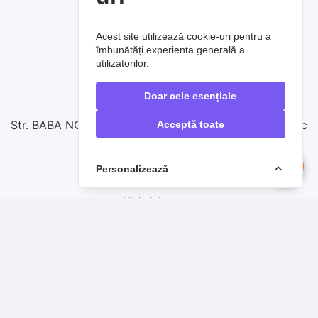
SERVICIUL SUPORT CLIENȚI
Acest site utilizează cookie-uri pentru a
Contactați-ne
îmbunătăți experiența generală a
utilizatorilor.
0720860257
Doar cele esențiale
vanzari@raoauto.ro
Str. BABA NOVAC nr.17, complex comercial Baba Novac
Acceptă toate
Personalizează
PRODUSE DE TOP
Uleiuri de motor
Filtre auto
Sistem de frânare
Anvelope
Acumulatori auto