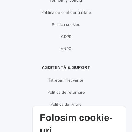
Termeni și condiții
Politica de confidențialitate
Politica cookies
GDPR
ANPC
ASISTENȚĂ & SUPORT
Întrebări frecvente
Politica de returnare
Politica de livrare
Folosim cookie-
Politica de plată
uri