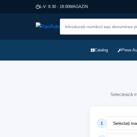
L-V: 8.30 - 18:00
MAGAZIN
Catalog
Piese Au
Selectează ma
1