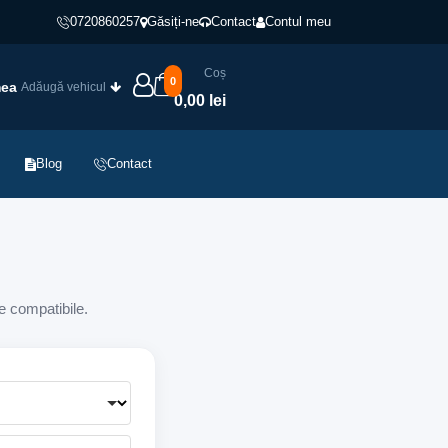
0720860257
Găsiți-ne
Contact
Contul meu
Coș
0
mea
Adăugă vehicul
0,00 lei
Blog
Contact
e compatibile.