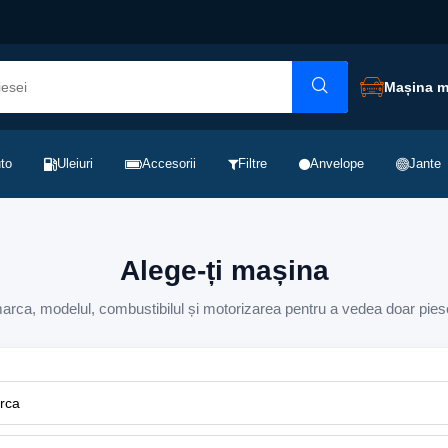
Mașina 
to
Uleiuri
Accesorii
Filtre
Anvelope
Jante
Alege-ți mașina
rca, modelul, combustibilul și motorizarea pentru a vedea doar pies