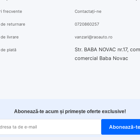
ri frecvente
Contactați-ne
a de returnare
0720860257
 de livrare
vanzari@raoauto.ro
Str. BABA NOVAC nr.17, co
a de plată
comercial Baba Novac
Abonează-te acum și primește oferte exclusive!
Abonează-t