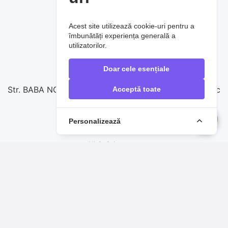
SERVICIUL SUPORT CLIENȚI
Acest site utilizează cookie-uri pentru a
Contactați-ne
îmbunătăți experiența generală a
utilizatorilor.
0720860257
Doar cele esențiale
vanzari@raoauto.ro
Str. BABA NOVAC nr.17, complex comercial Baba Novac
Acceptă toate
Personalizează
PRODUSE DE TOP
Uleiuri de motor
Filtre auto
Sistem de frânare
Anvelope
Acumulatori auto