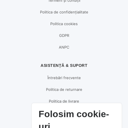
Termeni și condiții
Politica de confidențialitate
Politica cookies
GDPR
ANPC
ASISTENȚĂ & SUPORT
Întrebări frecvente
Politica de returnare
Politica de livrare
Folosim cookie-
Politica de plată
uri