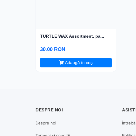
TURTLE WAX Assortment, pa...
30.00 RON
Adaugă în coș
DESPRE NOI
ASIST
Despre noi
Întrebă
Termeni și condiții
Politic