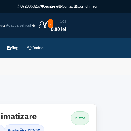
0720860257
Găsiți-ne
Contact
Contul meu
Coș
0
mea
Adăugă vehicul
0,00 lei
Blog
Contact
imatizare
În stoc
1
Producător:
DENSO