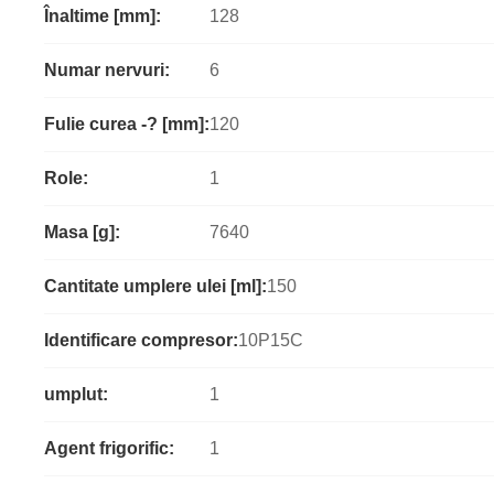
Înaltime [mm]:
128
Numar nervuri:
6
Fulie curea -? [mm]:
120
Role:
1
Masa [g]:
7640
Cantitate umplere ulei [ml]:
150
Identificare compresor:
10P15C
umplut:
1
Agent frigorific:
1