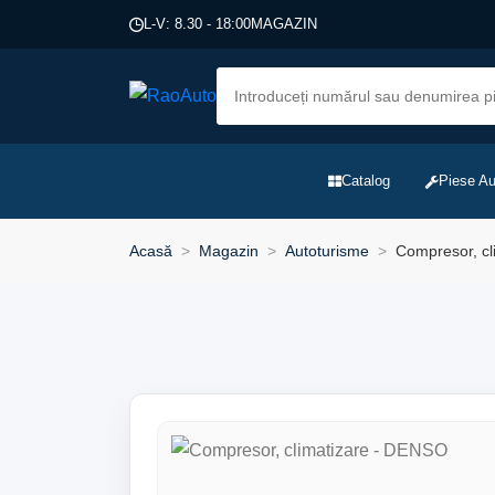
L-V: 8.30 - 18:00
MAGAZIN
Catalog
Piese Au
Acasă
Magazin
Autoturisme
Compresor, cl