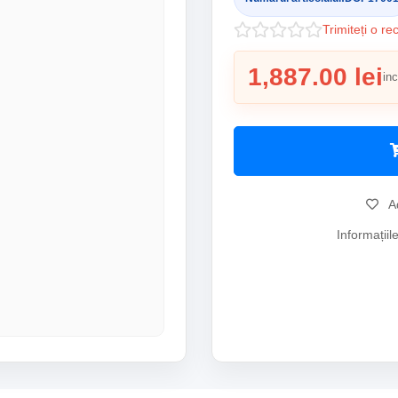
Trimiteți o re
1,887.00 lei
in
Ad
Informațiil