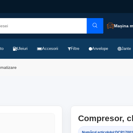
Mașina 
to
Uleiuri
Accesorii
Filtre
Anvelope
Jante
imatizare
Compresor, cl
Numărul articolului:
DCP1700