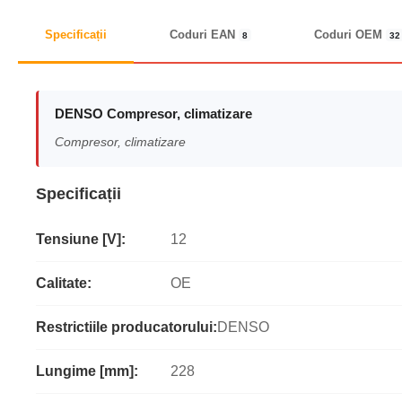
Specificații
Coduri EAN
Coduri OEM
8
32
DENSO Compresor, climatizare
Compresor, climatizare
Specificații
Tensiune [V]:
12
Calitate:
OE
Restrictiile producatorului:
DENSO
Lungime [mm]:
228