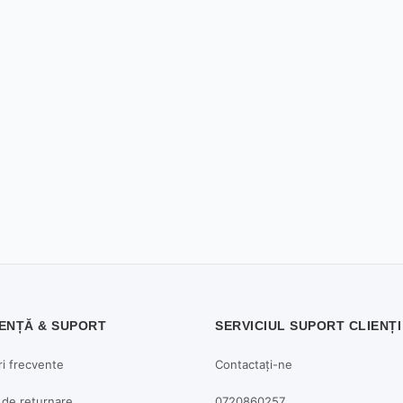
ENȚĂ & SUPORT
SERVICIUL SUPORT CLIENȚI
ri frecvente
Contactați-ne
a de returnare
0720860257