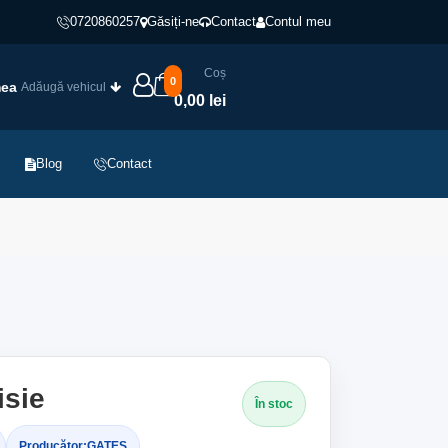
0720860257
Găsiți-ne
Contact
Contul meu
Coș
0
mea
Adăugă vehicul
0,00 lei
Blog
Contact
isie
În stoc
Producător:
GATES