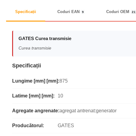
Specificații
Coduri EAN
Coduri OEM
9
21
GATES Curea transmisie
Curea transmisie
Specificații
Lungime [mm] [mm]:
875
Latime [mm] [mm]:
10
Agregate angrenate:
agregat antrenat:generator
Producătorul:
GATES