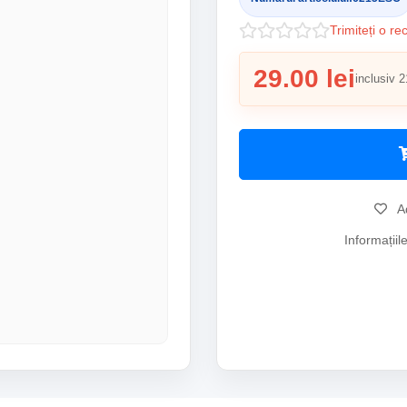
Trimiteți o re
29.00 lei
inclusiv 2
Ad
Informațiil