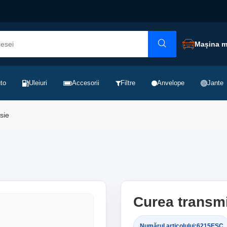
Mașina 
to
Uleiuri
Accesorii
Filtre
Anvelope
Jante
sie
Curea transm
Numărul articolului:
6215ESC