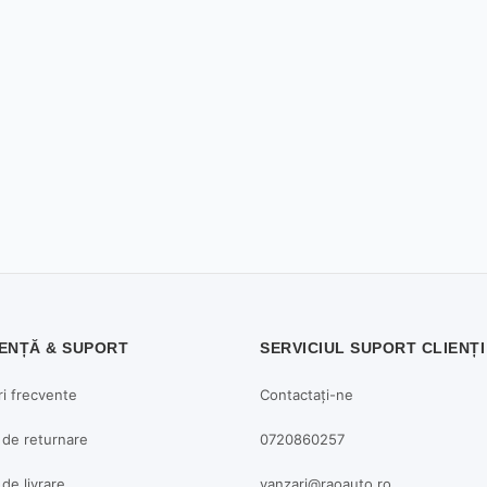
ENȚĂ & SUPORT
SERVICIUL SUPORT CLIENȚI
ri frecvente
Contactați-ne
a de returnare
0720860257
 de livrare
vanzari@raoauto.ro