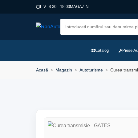
L-V: 8.30 - 18:00
MAGAZIN
Catalog
Piese Au
Acasă
Magazin
Autoturisme
Curea transmi