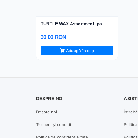
TURTLE WAX Assortment, pa...
30.00 RON
Adaugă în coș
DESPRE NOI
ASIST
Despre noi
Întrebă
Termeni și condiții
Politic
Politica de confidențialitate
Politica