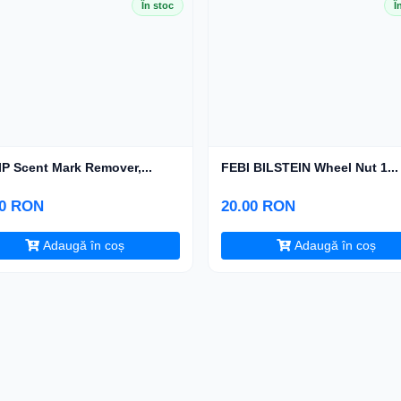
În stoc
Î
P Scent Mark Remover,...
FEBI BILSTEIN Wheel Nut 1...
00 RON
20.00 RON
Adaugă în coș
Adaugă în coș