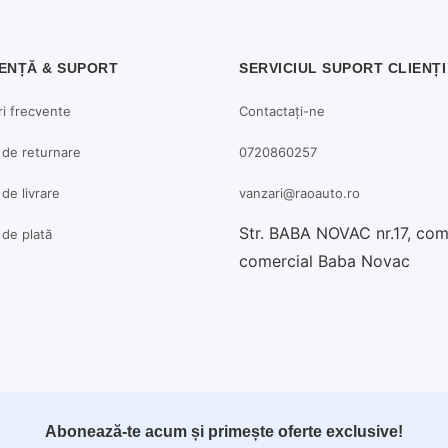
ENȚĂ & SUPORT
SERVICIUL SUPORT CLIENȚI
ri frecvente
Contactați-ne
a de returnare
0720860257
 de livrare
vanzari@raoauto.ro
Str. BABA NOVAC nr.17, co
a de plată
comercial Baba Novac
Abonează-te acum și primește oferte exclusive!