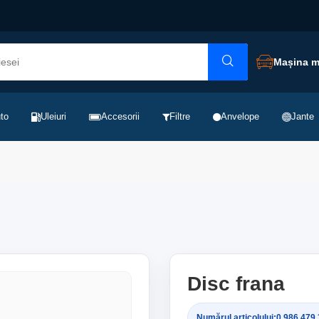
Mașina 
to
Uleiuri
Accesorii
Filtre
Anvelope
Jante
Disc frana
Numărul articolului:
0 986 479