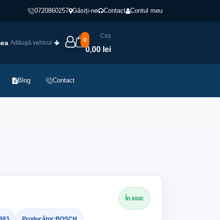
0720860257
Găsiți-ne
Contact
Contul meu
Coș
0
mea
Adăugă vehicul
0,00 lei
Blog
Contact
În stoc
 383
Producător:
BOSCH