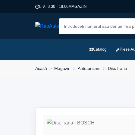
L-V: 8.30 - 18:00
MAGAZIN
Catalog
Piese Au
Acasă
Magazin
Autoturisme
Disc frana