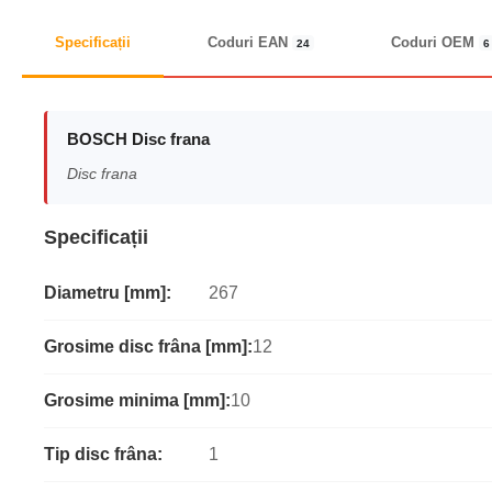
Specificații
Coduri EAN
Coduri OEM
24
6
BOSCH Disc frana
Disc frana
Specificații
Diametru [mm]:
267
Grosime disc frâna [mm]:
12
Grosime minima [mm]:
10
Tip disc frâna:
1