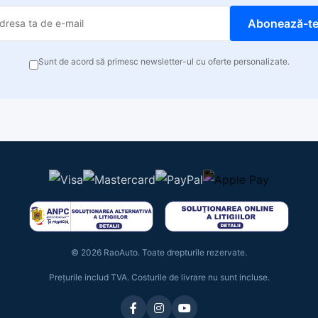
Abonează-t
Sunt de acord să primesc newsletter-ul cu oferte personalizate.
© 2026 RaoAuto. Toate drepturile rezervate.
Prețurile includ TVA. Costurile de livrare nu sunt incluse.