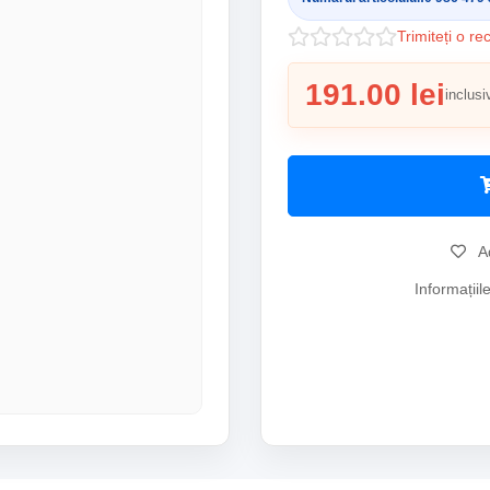
Trimiteți o re
191.00 lei
inclusi
Ad
Informațiil