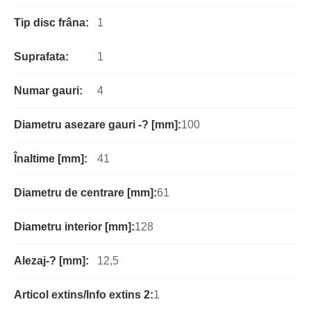
Tip disc frâna:
1
Suprafata:
1
Numar gauri:
4
Diametru asezare gauri -? [mm]:
100
Înaltime [mm]:
41
Diametru de centrare [mm]:
61
Diametru interior [mm]:
128
Alezaj-? [mm]:
12,5
Articol extins/Info extins 2:
1