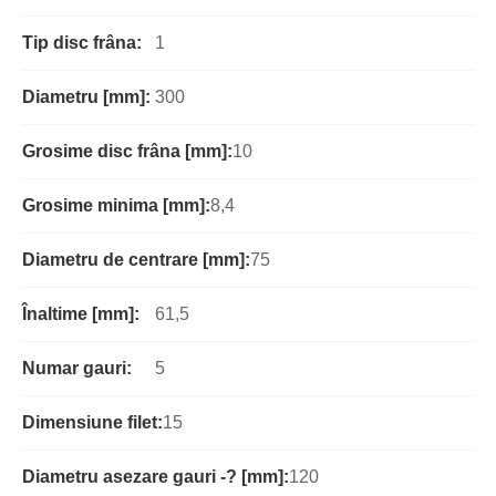
Tip disc frâna:
1
Diametru [mm]:
300
Grosime disc frâna [mm]:
10
Grosime minima [mm]:
8,4
Diametru de centrare [mm]:
75
Înaltime [mm]:
61,5
Numar gauri:
5
Dimensiune filet:
15
Diametru asezare gauri -? [mm]:
120