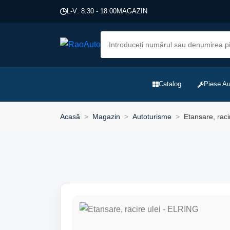
L-V: 8.30 - 18:00
MAGAZIN
Catalog
Piese Au
Acasă
Magazin
Autoturisme
Etansare, raci