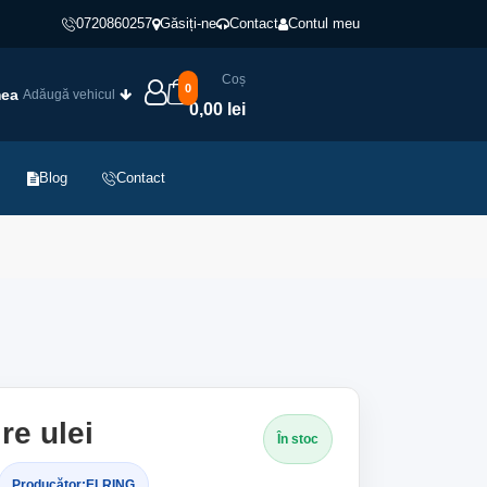
0720860257
Găsiți-ne
Contact
Contul meu
Coș
0
mea
Adăugă vehicul
0,00 lei
Blog
Contact
re ulei
În stoc
Producător:
ELRING