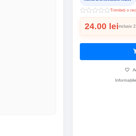
Trimiteți o re
24.00 lei
inclusiv 2
Ad
Informațiil