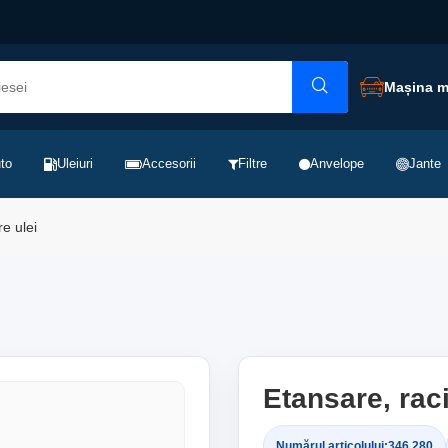
Mașina 
to
Uleiuri
Accesorii
Filtre
Anvelope
Jante
re ulei
Etansare, raci
Numărul articolului:
346.280