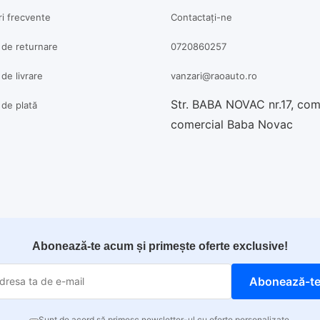
ri frecvente
Contactați-ne
a de returnare
0720860257
 de livrare
vanzari@raoauto.ro
Str. BABA NOVAC nr.17, co
a de plată
comercial Baba Novac
Abonează-te acum și primește oferte exclusive!
Abonează-t
Sunt de acord să primesc newsletter-ul cu oferte personalizate.