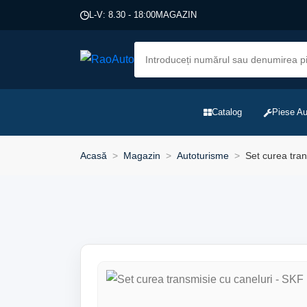
L-V: 8.30 - 18:00
MAGAZIN
Catalog
Piese Au
Acasă
Magazin
Autoturisme
Set curea tran