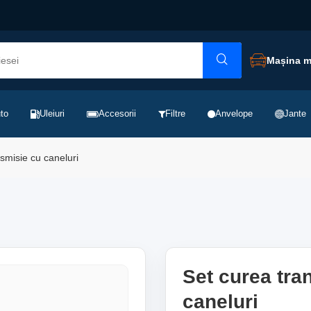
Mașina 
to
Uleiuri
Accesorii
Filtre
Anvelope
Jante
smisie cu caneluri
Set curea tra
caneluri