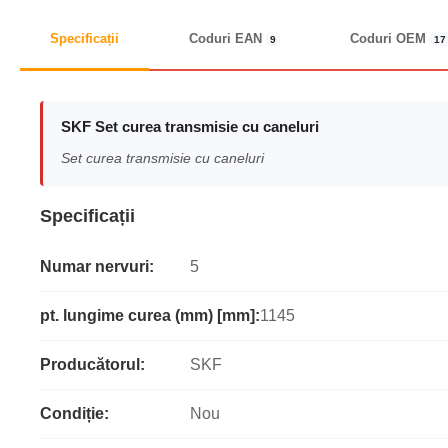
Specificații
Coduri EAN
Coduri OEM
9
17
SKF Set curea transmisie cu caneluri
Set curea transmisie cu caneluri
Specificații
Numar nervuri:
5
pt. lungime curea (mm) [mm]:
1145
Producătorul:
SKF
Condiție:
Nou