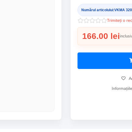
Numărul articolului:
VKMA 320
Trimiteți o re
166.00 lei
inclusi
Ad
Informațiil