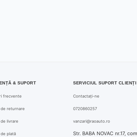
ENȚĂ & SUPORT
SERVICIUL SUPORT CLIENȚI
ri frecvente
Contactați-ne
a de returnare
0720860257
 de livrare
vanzari@raoauto.ro
Str. BABA NOVAC nr.17, co
a de plată