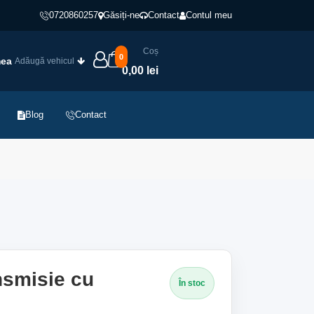
0720860257
Găsiți-ne
Contact
Contul meu
Coș
0
mea
Adăugă vehicul
0,00 lei
Blog
Contact
nsmisie cu
În stoc