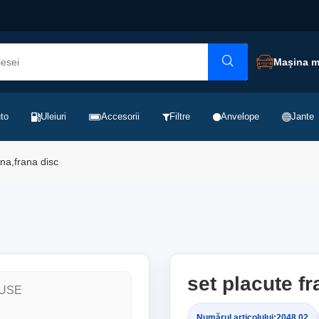
Mașina 
to
Uleiuri
Accesorii
Filtre
Anvelope
Jante
ana,frana disc
set placute fr
Numărul articolului:
2048.02