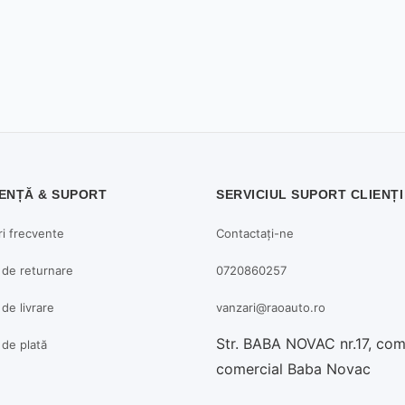
ENȚĂ & SUPORT
SERVICIUL SUPORT CLIENȚI
ri frecvente
Contactați-ne
a de returnare
0720860257
 de livrare
vanzari@raoauto.ro
Str. BABA NOVAC nr.17, co
a de plată
comercial Baba Novac