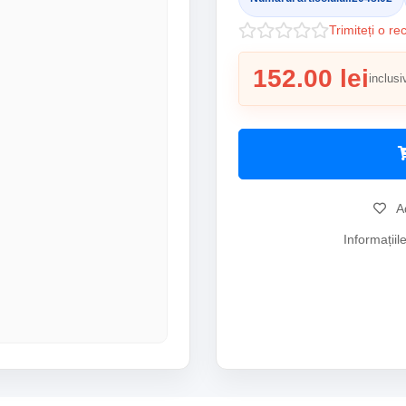
Trimiteți o re
152.00 lei
inclusi
Ad
Informațiil