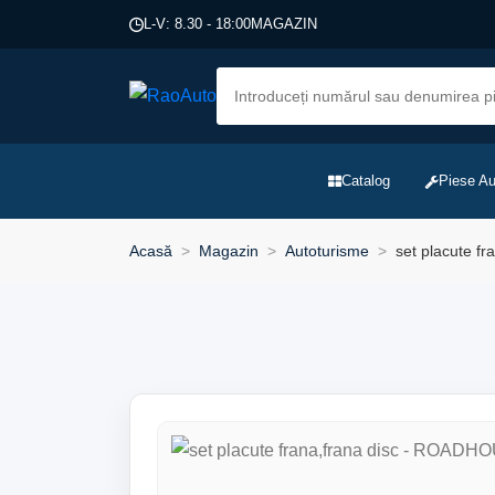
L-V: 8.30 - 18:00
MAGAZIN
Catalog
Piese Au
Acasă
Magazin
Autoturisme
set placute fr