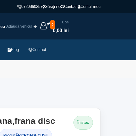
0720860257
Găsiți-ne
Contact
Contul meu
Coș
0
mea
Adăugă vehicul
0,00 lei
Blog
Contact
ana,frana disc
În stoc
Producător:
ROADHOUSE