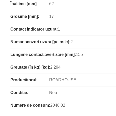
Înaltime [mm]:
62
Grosime [mm]:
17
Contact indicator uzura:
1
Numar senzori uzura [pe osie]:
2
Lungime contact avertizare [mm]:
155
Greutate (în kg) [kg]:
2,294
Producătorul:
ROADHOUSE
Condiție:
Nou
Numere de consum:
2048.02