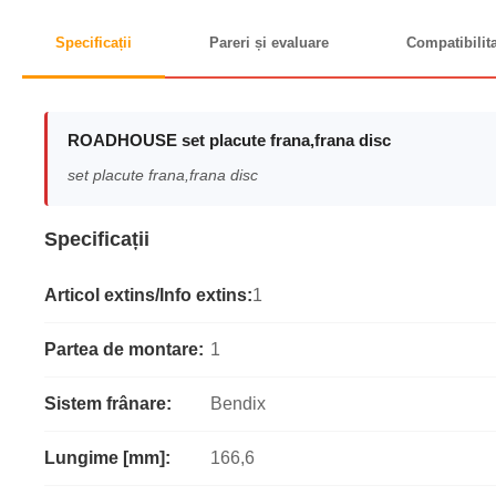
Specificații
Pareri și evaluare
Compatibilit
ROADHOUSE set placute frana,frana disc
set placute frana,frana disc
Specificații
Articol extins/Info extins:
1
Partea de montare:
1
Sistem frânare:
Bendix
Lungime [mm]:
166,6