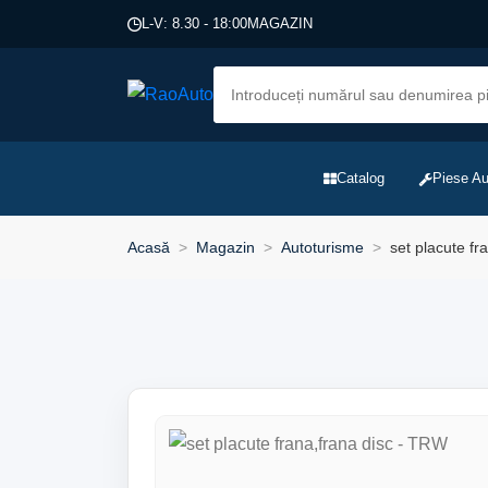
L-V: 8.30 - 18:00
MAGAZIN
Catalog
Piese Au
Acasă
Magazin
Autoturisme
set placute fr