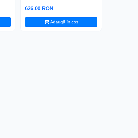
626.00 RON
Adaugă în coș