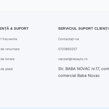
ENȚĂ & SUPORT
SERVICIUL SUPORT CLIENȚI
ri frecvente
Contactați-ne
a de returnare
0720860257
 de livrare
vanzari@raoauto.ro
Str. BABA NOVAC nr.17, co
a de plată
comercial Baba Novac