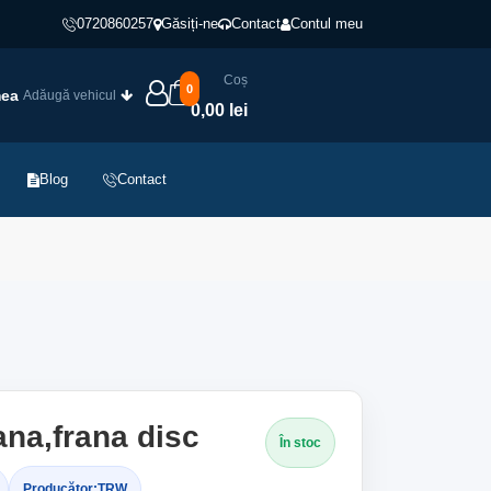
0720860257
Găsiți-ne
Contact
Contul meu
Coș
0
mea
Adăugă vehicul
0,00 lei
Blog
Contact
ana,frana disc
În stoc
Producător:
TRW