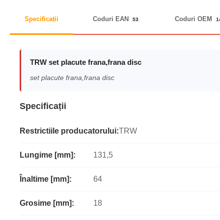
Specificații
Coduri EAN
Coduri OEM
53
1
TRW set placute frana,frana disc
set placute frana,frana disc
Specificații
Restrictiile producatorului:
TRW
Lungime [mm]:
131,5
Înaltime [mm]:
64
Grosime [mm]:
18