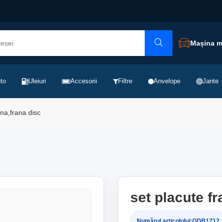
Mașina 
to
Uleiuri
Accesorii
Filtre
Anvelope
Jante
ana,frana disc
set placute fr
Numărul articolului:
GDB1712