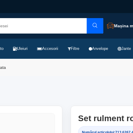
Mașina 
to
Uleiuri
Accesorii
Filtre
Anvelope
Jante
oata
Set rulment r
Numărul articolului:
713 6267 