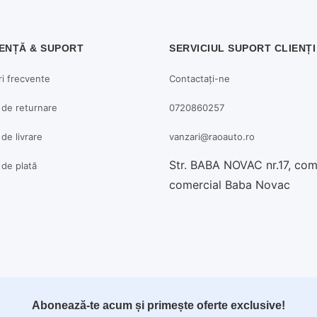
ENȚĂ & SUPORT
SERVICIUL SUPORT CLIENȚI
ri frecvente
Contactați-ne
a de returnare
0720860257
 de livrare
vanzari@raoauto.ro
Str. BABA NOVAC nr.17, co
a de plată
comercial Baba Novac
Abonează-te acum și primește oferte exclusive!