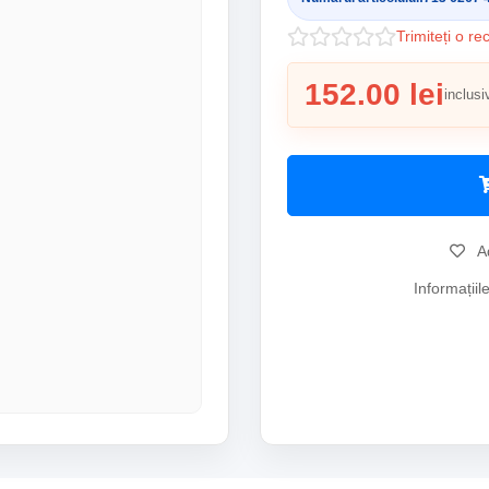
Trimiteți o re
152.00 lei
inclusi
Ad
Informațiil