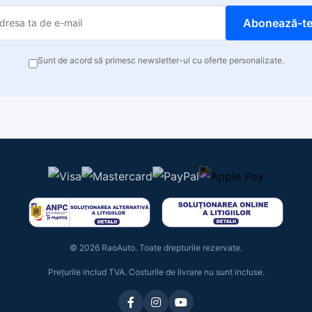
Abonează-t
Sunt de acord să primesc newsletter-ul cu oferte personalizate.
© 2026 RaoAuto. Toate drepturile rezervate.
Prețurile includ TVA. Costurile de livrare nu sunt incluse.