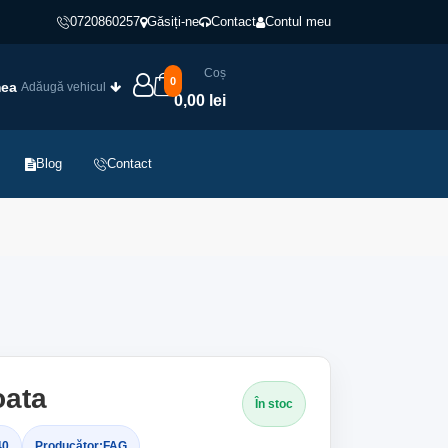
0720860257
Găsiți-ne
Contact
Contul meu
Coș
0
mea
Adăugă vehicul
0,00 lei
Blog
Contact
oata
În stoc
40
Producător:
FAG