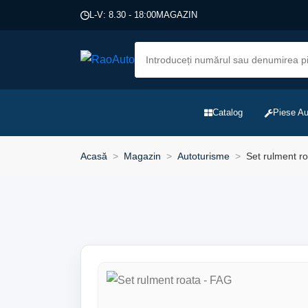
L-V: 8.30 - 18:00
MAGAZIN
Catalog
Piese Au
Acasă
Magazin
Autoturisme
Set rulment r